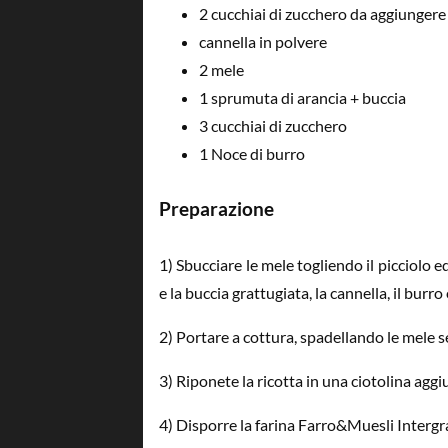
2 cucchiai di zucchero da aggiungere 
cannella in polvere
2 mele
1 sprumuta di arancia + buccia
3 cucchiai di zucchero
1 Noce di burro
Preparazione
1) Sbucciare le mele togliendo il picciolo ed
e la buccia grattugiata, la cannella, il burro
2) Portare a cottura, spadellando le mele se
3) Riponete la ricotta in una ciotolina ag
4) Disporre la farina Farro&Muesli Intergr