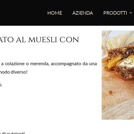
HOME
AZIENDA
PRODOTTI
ato al muesli con
e a colazione o merenda, accompagnato da una
n modo diverso!
i
 di nutrienti.