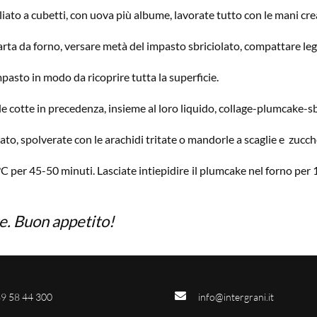
iato a cubetti, con uova più albume, lavorate tutto con le mani crea
rta da forno, versare metà del impasto sbriciolato, compattare leg
mpasto in modo da ricoprire tutta la superficie.
ele cotte in precedenza, insieme al loro liquido, collage-plumcake-s
lato, spolverate con le arachidi tritate o mandorle a scaglie e zucch
C per 45-50 minuti. Lasciate intiepidire il plumcake nel forno per 
re. Buon appetito!
9 58 44 300
info@intergrani.it