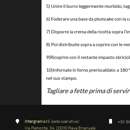
5) Unire il burro leggermente morbido, tagl
6) Foderare una base da plumcake con la ca
7) Disporre la crema della ricotta sopra l’i
8) Poi distribuite sopra a coprire con le m
9)Ricoprire con il restante impasto sbricio
10)Infornate in forno preriscaldato a 180 °
nel suo stampo.
Tagliare a fette prima di servi
Intergrani s.r.l.
(sede operativa):
+39 38
Via Piemonte, 34, 20090 Pieve Emanuele