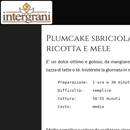
Intergrani
s.r.l.
Plumcake sbriciol
ricotta e mele
E’ un dolce ottimo e goloso, da mangiar
tazza di latte o tè. Inizierete la giornata i
Preparazione: 1 ora e 30 minut
Difficoltà: semplice
Cottura: 50-55 minuti
Costo: medio
Molto semplice e veloce da realizzare, ricco