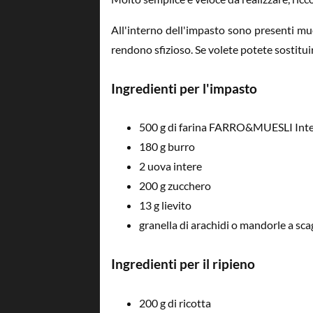
All'interno dell'impasto sono presenti mue
rendono sfizioso. Se volete potete sostitui
Ingredienti per l'impasto
500 g di farina FARRO&MUESLI Inte
180 g burro
2 uova intere
200 g zucchero
13 g lievito
granella di arachidi o mandorle a sca
Ingredienti per il ripieno
200 g di ricotta