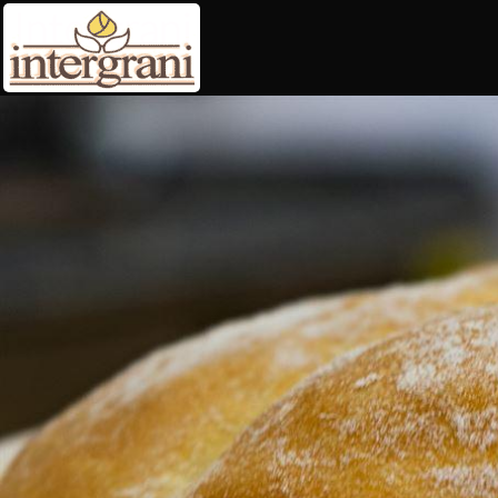
Intergrani
s.r.l.