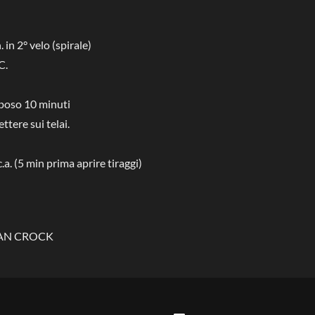
 in 2° velo (spirale)
C.
iposo 10 minuti
ttere sui telai.
a. (5 min prima aprire tiraggi)
 PAN CROCK