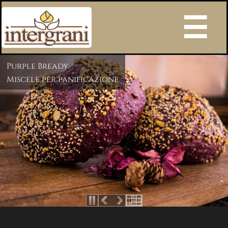
Intergrani s.r.l.
Purple Bready
Miscele per panificazione