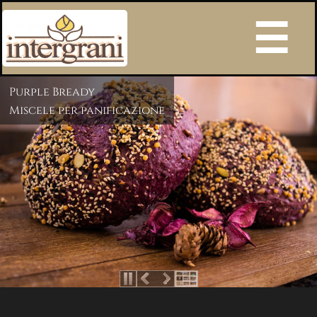
Intergrani s.r.l.
Purple Bready
Miscele per panificazione